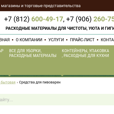
 магазины и торговые представительства
+7 (812)
600-49-17
,
+7 (906)
260-7
РАСХОДНЫЕ МАТЕРИАЛЫ ДЛЯ ЧИСТОТЫ, УЮТА И ГИГ
ВНАЯ
О КОМПАНИИ
УСЛУГИ
ПРАЙС-ЛИСТ
КОНТ
АР
ВСЕ ДЛЯ УБОРКИ,
КОНТЕЙНЕРЫ, УПАКОВКА
РАСХОДНЫЕ МАТЕРИАЛЫ
, РАСХОДНЫЕ ДЛЯ КУХНИ
Уборочный инвентарь
Контейнеры одноразовые,
 бытовая
Средства для пивоварен
Ланч-боксы, бутылки
Расходные материалы
из бумаги, Диспенсеры,
Формы алюминиевые,
Дозаторы
фольга, пленка
Тряпки, губки, ветошь
Контейнеры для тортов,
пирожных, десертов
иво
Пакеты для мусора