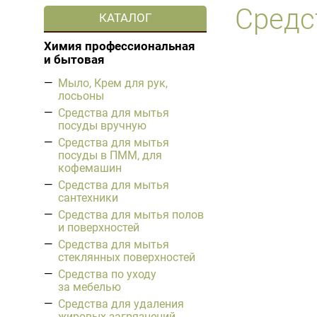
Средс
Прочие товары для бара
КАТАЛОГ
Средства для мытья
сантехники
Химия профессиональная
Средства для мытья полов
и бытовая
и поверхностей
Мыло, Крем для рук,
Средства для мытья
лосьоны
стеклянных поверхностей
Средства для мытья
Средства по уходу
посуды вручную
за мебелью
Средства для мытья
Средства для удаления
посуды в ПММ, для
жировых загрязнений
кофемашин
Порошки для стирки,
Средства для мытья
ополаскиватели,
сантехники
отбеливатели
Средства для мытья полов
и поверхностей
Освежители воздуха
Средства для мытья
Средства для пивоварен
стеклянных поверхностей
Средства для дезинфекции
Средства по уходу
поверхностей, антисептики
за мебелью
Средства для удаления
жировых загрязнений