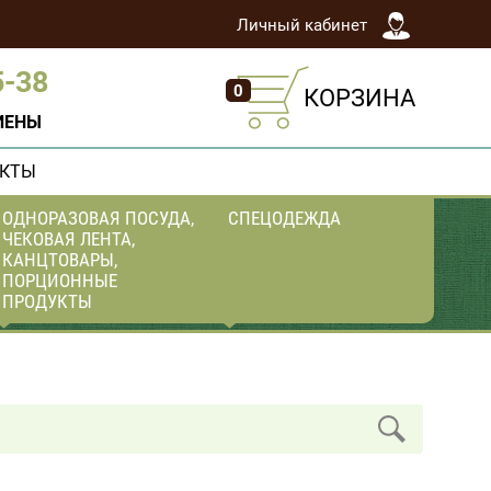
Личный кабинет
5-38
0
КОРЗИНА
ИЕНЫ
АКТЫ
ОДНОРАЗОВАЯ ПОСУДА,
СПЕЦОДЕЖДА
ЧЕКОВАЯ ЛЕНТА,
КАНЦТОВАРЫ,
ПОРЦИОННЫЕ
ПРОДУКТЫ
Стаканы,крышки, чашки,
Перчатки виниловые
тарелки и сопутствующие
неопудренные
товары
Перчатки нитриловые
Стаканы ПЭТ для
Перчатки латексные,
десертов, БабблТи и смузи
полиэтиленовые
Одноразовые приборы
перчатки резиновые для